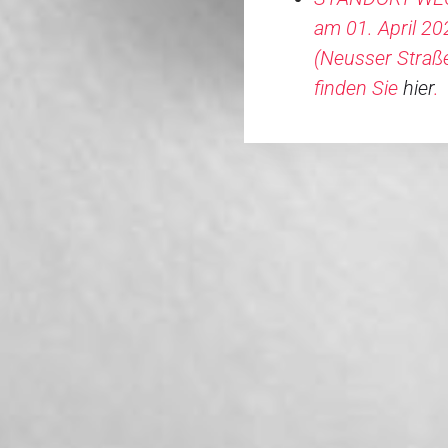
am 01. April 20
(
Neusser Straße 
finden Sie
hier
.