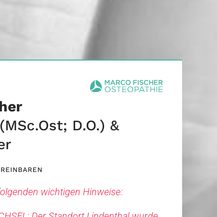
her
(
MSc.Ost; D.O.)
&
er
EREINBAREN
 folgenden wichtigen Hinweise:
CHSEL:
Der Standort Lindenthal wurde